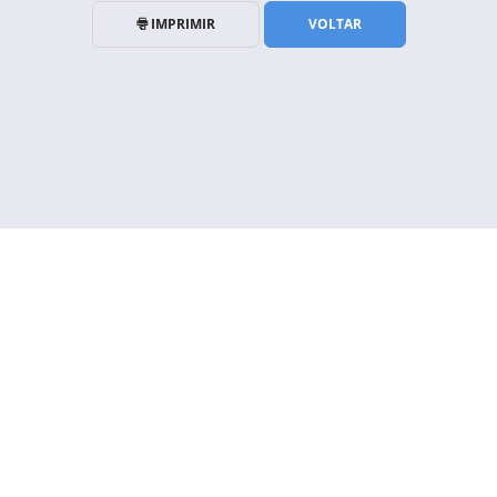
IMPRIMIR
VOLTAR
NÃO FIQUE SEM INFORMAÇÃO!
 informação que precise, você ainda pode solicita