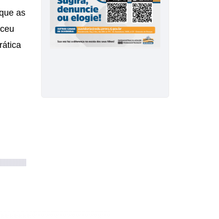
 que as
eceu
rática