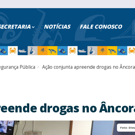
ISAR NO PORTAL
SECRETARIA
NOTÍCIAS
FALE CONOSCO
PESQUISAR
Poder Executivo
Turismo
egurança Pública
Ação conjunta apreende drogas no Âncora
Cidadão
Saúde
Servidores
Educação
Serviços Digitais
Segurança
reende drogas no Âncor
Transparência
Fazenda
Foto: Div