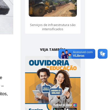
Serviços de infraestrutura são
intensificados
VEJA TAMBÉM
de
 –
itos,