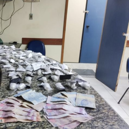
História
Assistência
Dados Municipais
Meio Ambiente
Leis e Códigos
Símbolos
Mapas Municipais