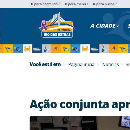
Ir para conteúdo 0
Ir para menu 1
Ir para busca 2
PESQU
A CIDADE
Você está em
Página inicial
Notícias
S
Ação conjunta ap