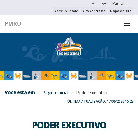
A-
A+
Padrão
PESQUISAR NO PORTAL
Acessibilidade
Alto contraste
Mapa do site
PMRO
PESQUISAR
Você está em
Página Inicial
Poder Executivo
ÚLTIMA ATUALIZAÇÃO: 17/06/2026 15:22
PODER EXECUTIVO