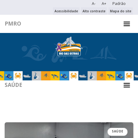
A-
A+
Padrão
PESQUISAR NO PORTAL
Acessibilidade
Alto contraste
Mapa do site
PMRO
PESQUISAR
SAÚDE
SAÚDE