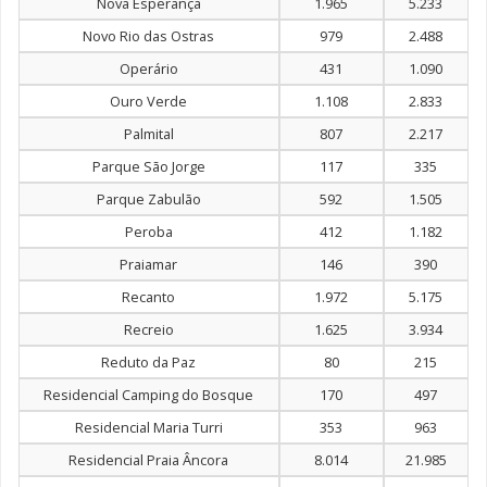
Nova Esperança
1.965
5.233
Novo Rio das Ostras
979
2.488
Operário
431
1.090
Ouro Verde
1.108
2.833
Palmital
807
2.217
Parque São Jorge
117
335
Parque Zabulão
592
1.505
Peroba
412
1.182
Praiamar
146
390
Recanto
1.972
5.175
Recreio
1.625
3.934
Reduto da Paz
80
215
Residencial Camping do Bosque
170
497
Residencial Maria Turri
353
963
Residencial Praia Âncora
8.014
21.985