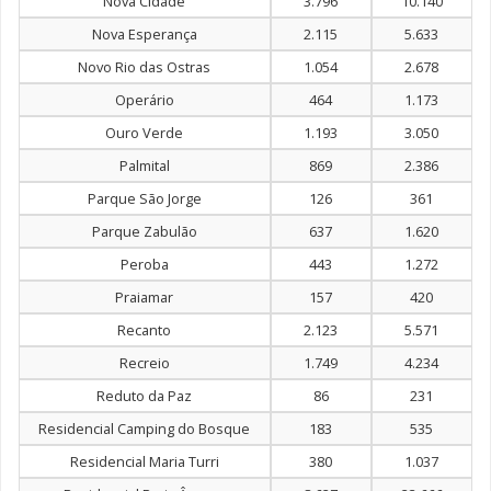
Nova Cidade
3.796
10.140
Nova Esperança
2.115
5.633
Novo Rio das Ostras
1.054
2.678
Operário
464
1.173
Ouro Verde
1.193
3.050
Palmital
869
2.386
Parque São Jorge
126
361
Parque Zabulão
637
1.620
Peroba
443
1.272
Praiamar
157
420
Recanto
2.123
5.571
Recreio
1.749
4.234
Reduto da Paz
86
231
Residencial Camping do Bosque
183
535
Residencial Maria Turri
380
1.037