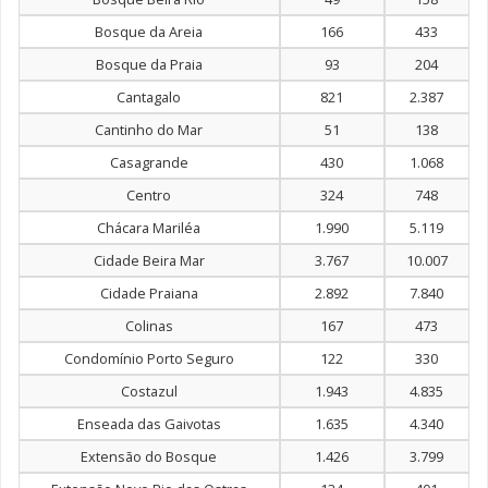
Bosque da Areia
166
433
Bosque da Praia
93
204
Cantagalo
821
2.387
Cantinho do Mar
51
138
Casagrande
430
1.068
Centro
324
748
Chácara Mariléa
1.990
5.119
Cidade Beira Mar
3.767
10.007
Cidade Praiana
2.892
7.840
Colinas
167
473
Condomínio Porto Seguro
122
330
Costazul
1.943
4.835
Enseada das Gaivotas
1.635
4.340
Extensão do Bosque
1.426
3.799