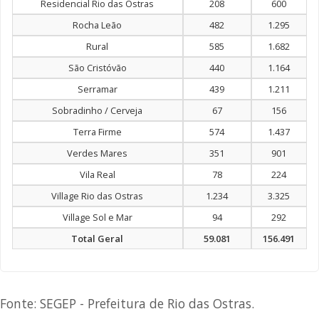
Residencial Rio das Ostras
208
600
Rocha Leão
482
1.295
Rural
585
1.682
São Cristóvão
440
1.164
Serramar
439
1.211
Sobradinho / Cerveja
67
156
Terra Firme
574
1.437
Verdes Mares
351
901
Vila Real
78
224
Village Rio das Ostras
1.234
3.325
Village Sol e Mar
94
292
Total Geral
59.081
156.491
Fonte: SEGEP - Prefeitura de Rio das Ostras.