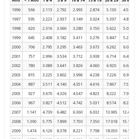
1996
566
2.113
2.792
2.993
2.874
5.130
4.575
1997
595
2.223
2.937
3.149
3.024
5.397
4.813
1998
620
2.316
3.060
3.280
3.150
5.622
5.014
1999
645
2.408
3.182
3.411
3.276
5.847
5.215
2000
706
2.795
3.295
3.463
3.673
6.262
6.021
2001
757
2.996
3.534
3.712
3.938
6.714
6.455
2002
780
3.089
3.641
3.826
4.060
6.920
6.654
2003
815
3.225
3.802
3.996
4.238
7.226
6.948
2004
887
3.511
4.140
4.351
4.616
7.867
7.565
2005
927
3.670
4.326
4.547
4.823
8.222
7.906
2006
967
3.827
4.512
4.742
5.031
8.574
8.242
2007
1.141
4.739
6.482
6.360
6.032
13.965
12.472
2008
1.390
5.775
7.899
7.750
7.350
17.018
15.197
2009
1.474
6.126
8.378
8.221
7.798
18.050
16.123