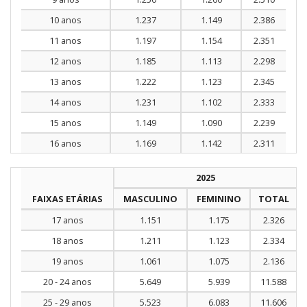
10 anos
1.237
1.149
2.386
11 anos
1.197
1.154
2.351
12 anos
1.185
1.113
2.298
13 anos
1.222
1.123
2.345
14 anos
1.231
1.102
2.333
15 anos
1.149
1.090
2.239
16 anos
1.169
1.142
2.311
2025
FAIXAS ETÁRIAS
MASCULINO
FEMININO
TOTAL
17 anos
1.151
1.175
2.326
18 anos
1.211
1.123
2.334
19 anos
1.061
1.075
2.136
20 - 24 anos
5.649
5.939
11.588
25 - 29 anos
5.523
6.083
11.606