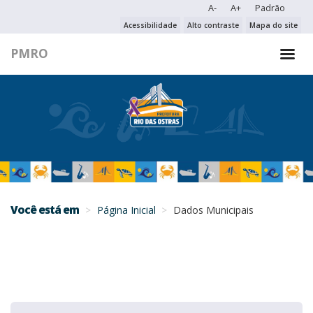
A-
A+
Padrão
PESQUISAR NO PORTAL
Acessibilidade
Alto contraste
Mapa do site
PMRO
PESQUISAR
Você está em
Página Inicial
Dados Municipais