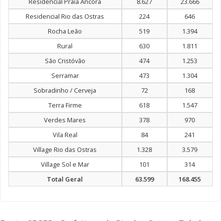
Residencial Praia Âncora
8.627
23.666
Residencial Rio das Ostras
224
646
Rocha Leão
519
1.394
Rural
630
1.811
São Cristóvão
474
1.253
Serramar
473
1.304
Sobradinho / Cerveja
72
168
Terra Firme
618
1.547
Verdes Mares
378
970
Vila Real
84
241
Village Rio das Ostras
1.328
3.579
Village Sol e Mar
101
314
Total Geral
63.599
168.455