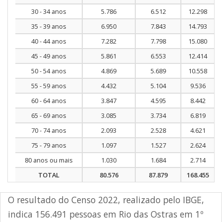
30 - 34 anos
5.786
6.512
12.298
35 - 39 anos
6.950
7.843
14.793
40 - 44 anos
7.282
7.798
15.080
45 - 49 anos
5.861
6.553
12.414
50 - 54 anos
4.869
5.689
10.558
55 - 59 anos
4.432
5.104
9.536
60 - 64 anos
3.847
4.595
8.442
65 - 69 anos
3.085
3.734
6.819
70 - 74 anos
2.093
2.528
4.621
75 - 79 anos
1.097
1.527
2.624
80 anos ou mais
1.030
1.684
2.714
TOTAL
80.576
87.879
168.455
O resultado do Censo 2022, realizado pelo IBGE,
indica 156.491 pessoas em Rio das Ostras em 1º