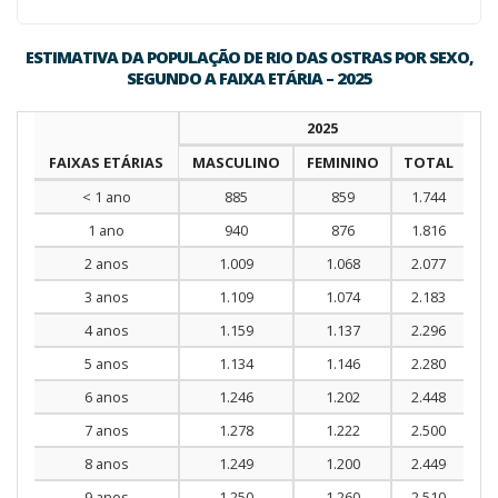
ESTIMATIVA DA POPULAÇÃO DE RIO DAS OSTRAS POR SEXO,
SEGUNDO A FAIXA ETÁRIA – 2025
2025
FAIXAS ETÁRIAS
MASCULINO
FEMININO
TOTAL
< 1 ano
885
859
1.744
1 ano
940
876
1.816
2 anos
1.009
1.068
2.077
3 anos
1.109
1.074
2.183
4 anos
1.159
1.137
2.296
5 anos
1.134
1.146
2.280
6 anos
1.246
1.202
2.448
7 anos
1.278
1.222
2.500
8 anos
1.249
1.200
2.449
9 anos
1.250
1.260
2.510