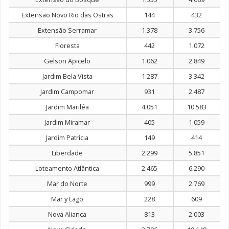
Extensão Novo Rio das Ostras
144
432
Extensão Serramar
1.378
3.756
Floresta
442
1.072
Gelson Apicelo
1.062
2.849
Jardim Bela Vista
1.287
3.342
Jardim Campomar
931
2.487
Jardim Mariléa
4.051
10.583
Jardim Miramar
405
1.059
Jardim Patrícia
149
414
Liberdade
2.299
5.851
Loteamento Atlântica
2.465
6.290
Mar do Norte
999
2.769
Mar y Lago
228
609
Nova Aliança
813
2.003