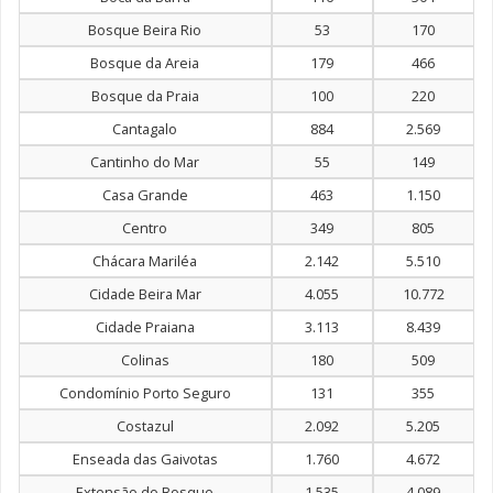
Bosque Beira Rio
53
170
Bosque da Areia
179
466
Bosque da Praia
100
220
Cantagalo
884
2.569
Cantinho do Mar
55
149
Casa Grande
463
1.150
Centro
349
805
Chácara Mariléa
2.142
5.510
Cidade Beira Mar
4.055
10.772
Cidade Praiana
3.113
8.439
Colinas
180
509
Condomínio Porto Seguro
131
355
Costazul
2.092
5.205
Enseada das Gaivotas
1.760
4.672
Extensão do Bosque
1.535
4.089