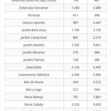
Extensão Novo Rio das Ostras
134
401
Extensão Serramar
1.280
3.489
Floresta
411
996
Gelson Apicelo
987
2.647
Jardim Bela Vista
1.196
3.105
Jardim Campomar
865
2.310
Jardim Mariléa
3.763
9.831
Jardim Miramar
376
984
Jardim Patrícia
138
385
Liberdade
2.136
5.435
Loteamento Atlântica
2.290
5.843
Mar do Norte
928
2.572
Mar y Lago
212
566
Nova Aliança
755
1.861
Nova Cidade
3.526
9.420