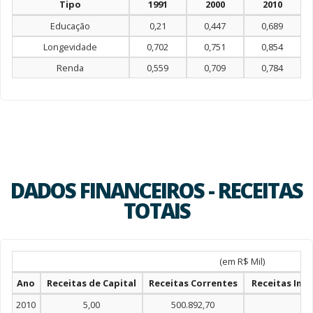
Tipo
1991
2000
2010
Educação
0,21
0,447
0,689
Longevidade
0,702
0,751
0,854
Renda
0,559
0,709
0,784
DADOS FINANCEIROS - RECEITAS
TOTAIS
(em R$ Mil)
Ano
Receitas de Capital
Receitas Correntes
Receitas Int
2010
5,00
500.892,70
8.