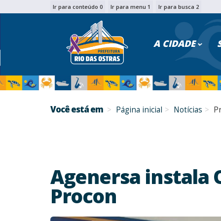
Ir para conteúdo 0
Ir para menu 1
Ir para busca 2
PESQU
A CIDADE
Você está em
Página inicial
Notícias
P
Agenersa instala 
Procon