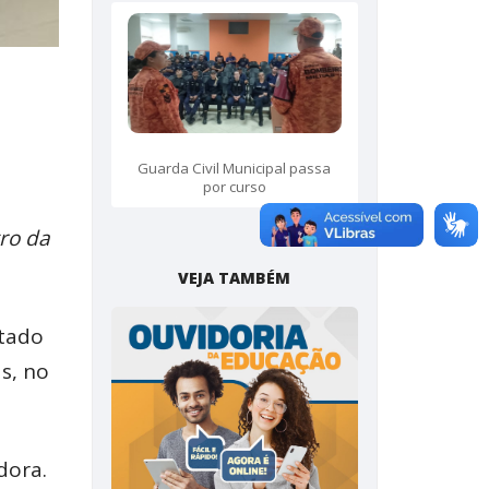
Guarda Civil Municipal passa
por curso
tro da
VEJA TAMBÉM
stado
s, no
dora.