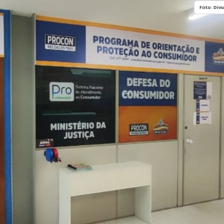
História
Assistência
Foto: Div
Dados Municipais
Meio Ambiente
Leis e Códigos
Símbolos
Mapas Municipais