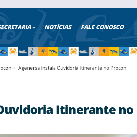
ISAR NO PORTAL
SECRETARIA
NOTÍCIAS
FALE CONOSCO
PESQUISAR
Poder Executivo
Turismo
rocon
Agenersa instala Ouvidoria Itinerante no Procon
Cidadão
Saúde
Servidores
Educação
Serviços Digitais
Segurança
Ouvidoria Itinerante no
Transparência
Fazenda