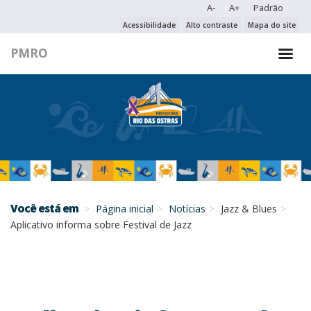
A-
A+
Padrão
PESQUISAR NO PORTAL
Acessibilidade
Alto contraste
Mapa do site
PMRO
PESQUISAR
Você está em
Página inicial
Notícias
Jazz & Blues
Aplicativo informa sobre Festival de Jazz