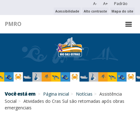
A-
A+
Padrão
PESQUISAR NO PORTAL
Acessibilidade
Alto contraste
Mapa do site
PMRO
PESQUISAR
Você está em
Página inicial
Notícias
Assistência
Social
Atividades do Cras Sul são retomadas após obras
emergenciais