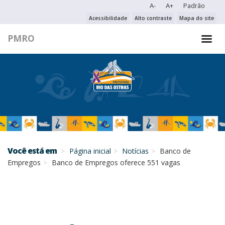
A-
A+
Padrão
PESQUISAR NO PORTAL
Acessibilidade
Alto contraste
Mapa do site
PMRO
PESQUISAR
Você está em
Página inicial
Notícias
Banco de
Empregos
Banco de Empregos oferece 551 vagas