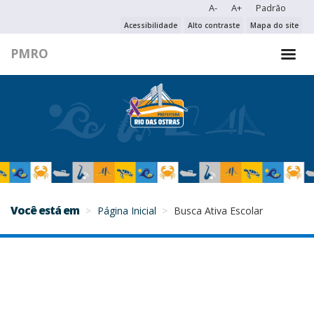
A-
A+
Padrão
PESQUISAR NO PORTAL
Acessibilidade
Alto contraste
Mapa do site
PMRO
PESQUISAR
Você está em
Página Inicial
Busca Ativa Escolar