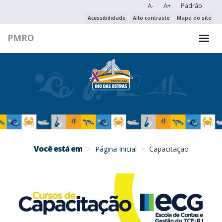
A-
A+
Padrão
PESQUISAR NO PORTAL
Acessibilidade
Alto contraste
Mapa do site
PMRO
PESQUISAR
Você está em
Página Inicial
Capacitação