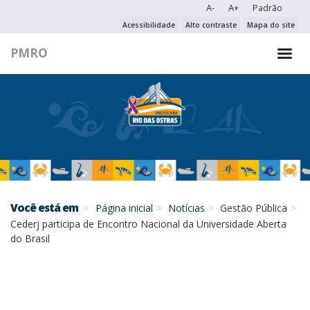
A-
A+
Padrão
PESQUISAR NO PORTAL
Acessibilidade
Alto contraste
Mapa do site
PMRO
PESQUISAR
Você está em
Página inicial
Notícias
Gestão Pública
Cederj participa de Encontro Nacional da Universidade Aberta
do Brasil