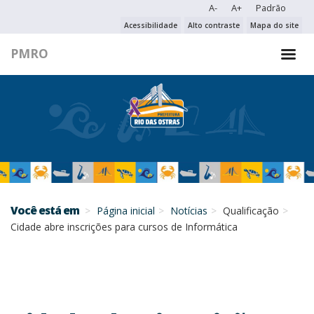
A-
A+
Padrão
PESQUISAR NO PORTAL
Acessibilidade
Alto contraste
Mapa do site
PMRO
PESQUISAR
Você está em
Página inicial
Notícias
Qualificação
Cidade abre inscrições para cursos de Informática