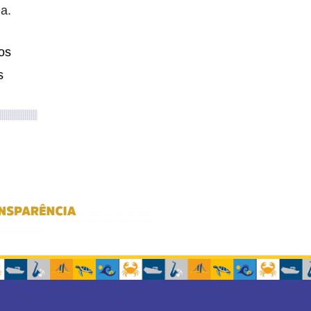
a.
os
s