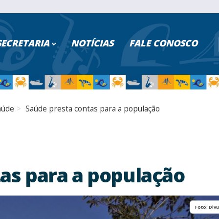
ISAR NO PORTAL
SECRETARIA
NOTÍCIAS
FALE CONOSCO
PESQUISAR
Poder Executivo
Turismo
aúde
Saúde presta contas para a população
Cidadão
Saúde
Servidores
Educação
Serviços Digitais
Segurança
as para a população
Transparência
Fazenda
Foto: Div