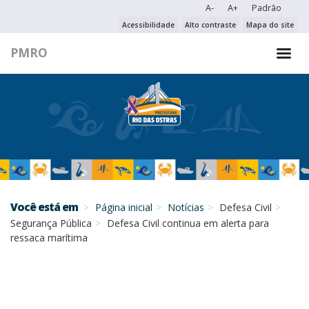
A-
A+
Padrão
PESQUISAR NO PORTAL
Acessibilidade
Alto contraste
Mapa do site
PMRO
PESQUISAR
Você está em
Página inicial
Notícias
Defesa Civil
Segurança Pública
Defesa Civil continua em alerta para
ressaca marítima