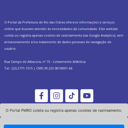
O Portal da Prefeitura de Rio das Ostras oferece informações e serviços
online que buscam atender às necessidades da comunidade. Este website
coleta ou registra apenas cookies de rastreamento (via Google Analytics), sem
armazenamento e/ou tratamento de dados pessoais de navegação do
usuário.
Rua Campo do Albacora, nº 75 - Loteamento Atlântica
Tel.: (22) 2771-1515 | CNPJ 39.223.581/0001-66
O Portal PMRO coleta ou registra apenas cookies de rastreamento.
Política de Privacidade
Mapa do Site
Simbolos Oficiais