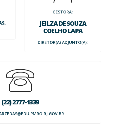
a Online
rência Curricular
GESTORA:
JEILZA DE SOUZA
AS,
ão Creche
idade
COELHO LAPA
 Aluno
AP/SAERO
DIRETOR(A) ADJUNTO(A):
te Escolar
mação Continuada
ção Escolar
al de Acesso
(22) 2777-1339
ARZEDAS@EDU.PMRO.RJ.GOV.BR