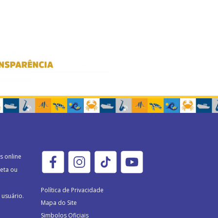
s online
eta ou
Política de Privacidade
usuário.
Mapa do Site
Simbolos Oficiais