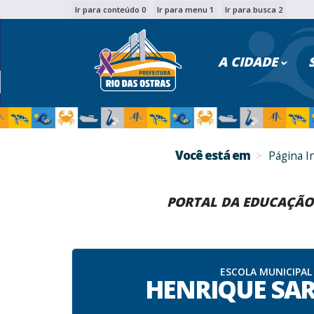
Ir para conteúdo 0
Ir para menu 1
Ir para busca 2
PESQU
A CIDADE
Você está em
Página In
PORTAL DA EDUCAÇÃO
ESCOLA MUNICIPAL
HENRIQUE SA