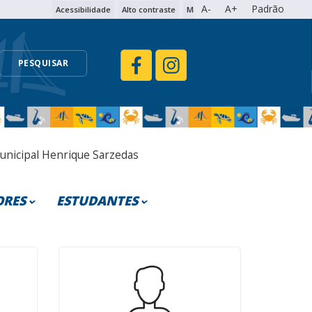
A-
A+
Padrão
Acessibilidade
Alto contraste
Mapa do site
PESQUISAR
unicipal Henrique Sarzedas
ORES
ESTUDANTES
leta
rtual Aluno
ência Interna
irtual Formação