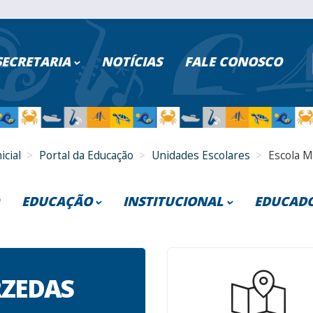
ISAR NO PORTAL
SECRETARIA
NOTÍCIAS
FALE CONOSCO
PESQUISAR
Poder Executivo
Turismo
icial
Portal da Educação
Unidades Escolares
Escola M
Cidadão
Saúde
Servidores
Educação
EDUCAÇÃO
INSTITUCIONAL
EDUCAD
Serviços Digitais
Segurança
Gestão Participativa
Quem Somos
Bolsa At
E-Vi
Transparência
Fazenda
RZEDAS
Parcerias e Convênios
Ouvidoria
Transfer
E-V