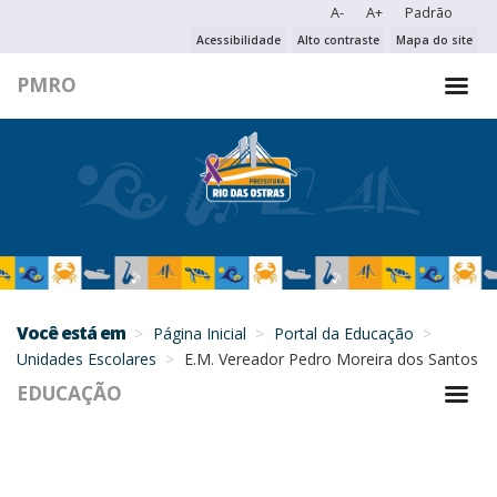
A-
A+
Padrão
PESQUISAR NO PORTAL
Acessibilidade
Alto contraste
Mapa do site
PMRO
PESQUISAR
Você está em
Página Inicial
Portal da Educação
Unidades Escolares
E.M. Vereador Pedro Moreira dos Santos
EDUCAÇÃO