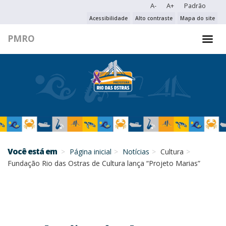
A-
A+
Padrão
PESQUISAR NO PORTAL
Acessibilidade
Alto contraste
Mapa do site
PMRO
PESQUISAR
Você está em
Página inicial
Notícias
Cultura
Fundação Rio das Ostras de Cultura lança “Projeto Marias”