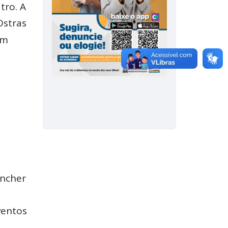
tro. A
Ostras
ém
encher
ventos