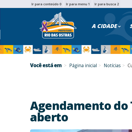
Ir para conteúdo 0
Ir para menu 1
Ir para busca 2
PESQU
A CIDADE
Você está em
Página inicial
Notícias
C
Agendamento do T
aberto