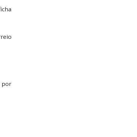
ficha
reio
 por