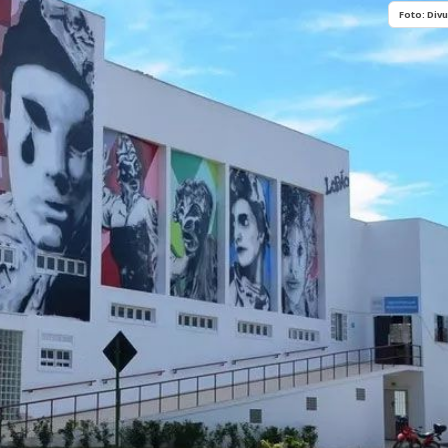
História
Assistência
Foto: Div
Dados Municipais
Meio Ambiente
Leis e Códigos
Símbolos
Mapas Municipais