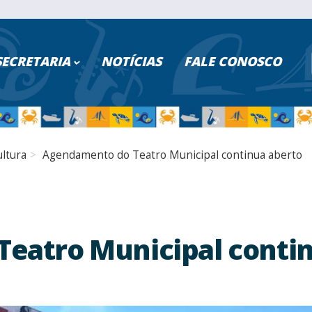
ISAR NO PORTAL
SECRETARIA
NOTÍCIAS
FALE CONOSCO
PESQUISAR
Poder Executivo
Turismo
ultura
Agendamento do Teatro Municipal continua aberto
Cidadão
Saúde
Servidores
Educação
Serviços Digitais
Segurança
eatro Municipal conti
Transparência
Fazenda