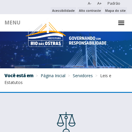
A-
A+
Padrão
PESQUISAR NO PORTAL
Acessibilidade
Alto contraste
Mapa do site
MENU
PESQUISAR
Você está em
Página Inicial
Servidores
Leis e
Estatutos