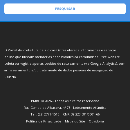
PESQUISAR
O Portal da Prefeitura de Rio das Ostras oferece informações e serviços
online que buscam atender às necessidades da comunidade. Este website
coleta ou registra apenas cookies de rastreamento (via Google Analytics), sem
armazenamento e/ou tratamento de dados pessoais de navegação do
usuário.
PMRO ©
2026
- Todos os direitos reservados
Rua Campo do Albacora, nº 75 - Loteamento Atlântica
Tel.: (22) 2771-1515 | CNPJ 39.223.581/0001-66
Política de Privacidade
|
Mapa do Site
|
Ouvidoria