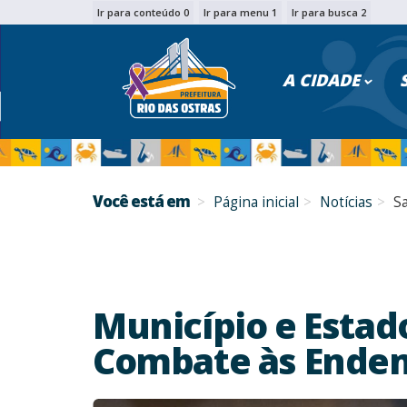
Ir para conteúdo 0
Ir para menu 1
Ir para busca 2
PESQU
A CIDADE
Você está em
Página inicial
Notícias
S
Município e Estad
Combate às Ende