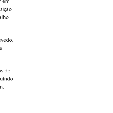
r em
sição
alho
evedo,
a
os de
buindo
m,