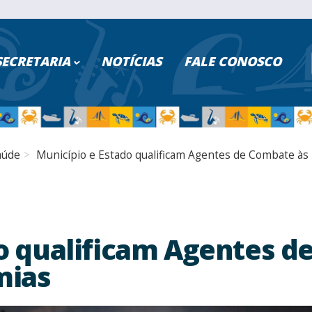
ISAR NO PORTAL
SECRETARIA
NOTÍCIAS
FALE CONOSCO
PESQUISAR
Poder Executivo
Turismo
aúde
Município e Estado qualificam Agentes de Combate à
Cidadão
Saúde
Servidores
Educação
Serviços Digitais
Segurança
o qualificam Agentes d
mias
Transparência
Fazenda