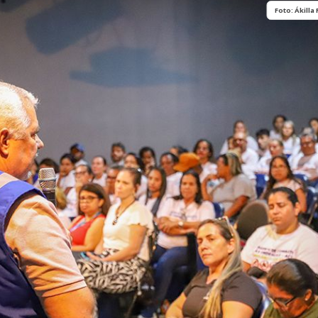
História
Assistência
Foto: Ákilla 
Dados Municipais
Meio Ambiente
Leis e Códigos
Símbolos
Mapas Municipais