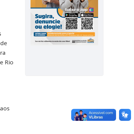
s
 de
ra
e Rio
 aos