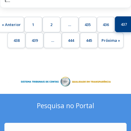
c...
437
« Anterior
1
2
…
435
436
438
439
…
444
445
Próxima »
Pesquisa no Portal