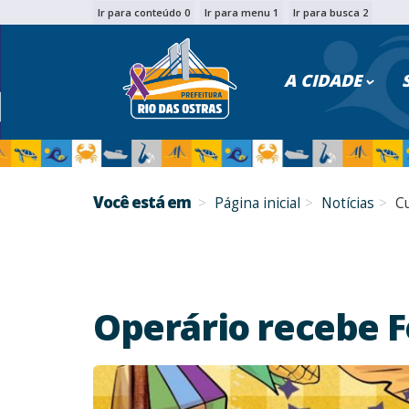
Ir para conteúdo 0
Ir para menu 1
Ir para busca 2
PESQU
A CIDADE
Você está em
Página inicial
Notícias
C
Operário recebe F
Foto: