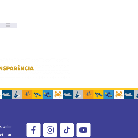
s online
eta ou