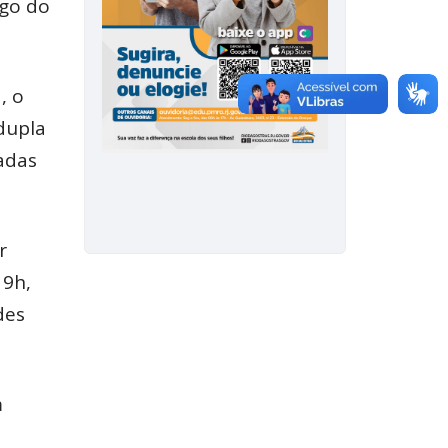
ogo do
, o
dupla
adas
r
19h,
des
m