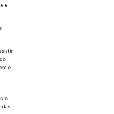
a e
s
sistir
 do
com o
e
 com
o das