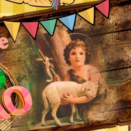
História
Assistência
Dados Municipais
Meio Ambiente
Leis e Códigos
Símbolos
Mapas Municipais