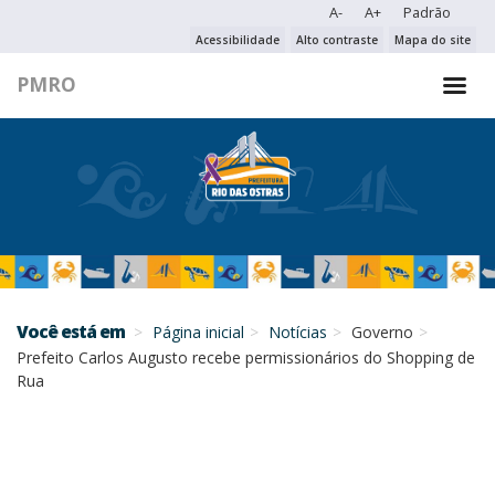
A-
A+
Padrão
PESQUISAR NO PORTAL
Acessibilidade
Alto contraste
Mapa do site
PMRO
PESQUISAR
Você está em
Página inicial
Notícias
Governo
Prefeito Carlos Augusto recebe permissionários do Shopping de
Rua