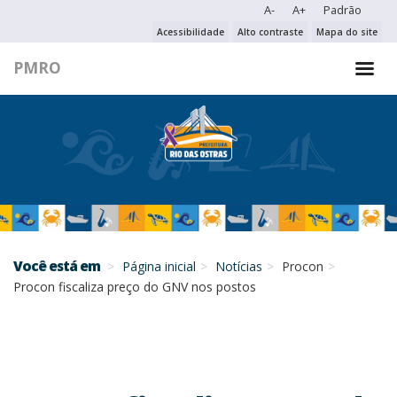
A-
A+
Padrão
PESQUISAR NO PORTAL
Acessibilidade
Alto contraste
Mapa do site
PMRO
PESQUISAR
Você está em
Página inicial
Notícias
Procon
Procon fiscaliza preço do GNV nos postos