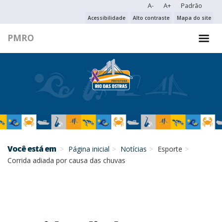
A-
A+
Padrão
PESQUISAR NO PORTAL
Acessibilidade
Alto contraste
Mapa do site
PMRO
PESQUISAR
Você está em
Página inicial
Notícias
Esporte
Corrida adiada por causa das chuvas