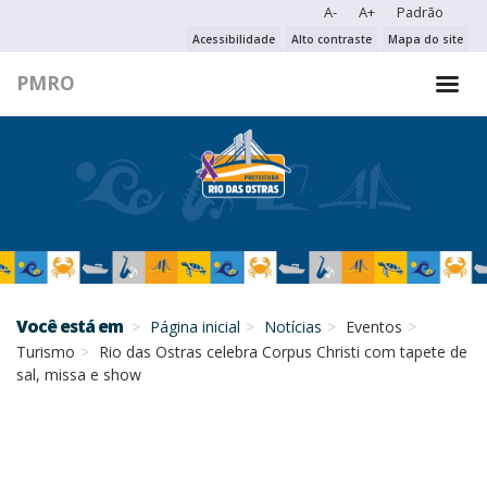
A-
A+
Padrão
PESQUISAR NO PORTAL
Acessibilidade
Alto contraste
Mapa do site
PMRO
PESQUISAR
Você está em
Página inicial
Notícias
Eventos
Turismo
Rio das Ostras celebra Corpus Christi com tapete de
sal, missa e show