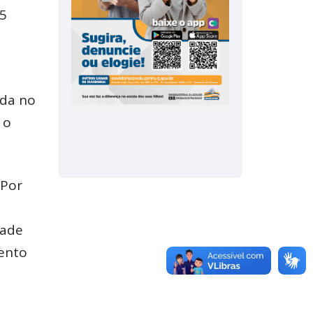
25
ada no
 o
 Por
dade
ento