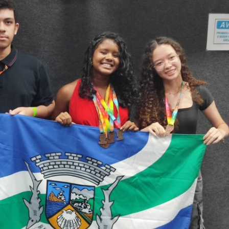
História
Assistência
Dados Municipais
Meio Ambiente
Leis e Códigos
Símbolos
Mapas Municipais