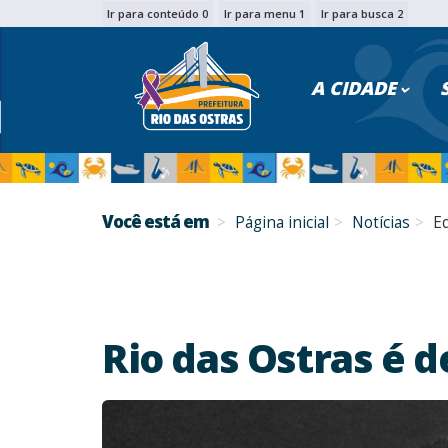
Ir para conteúdo 0
Ir para menu 1
Ir para busca 2
PESQU
A CIDADE
Você está em
Página inicial
Notícias
E
Rio das Ostras é 