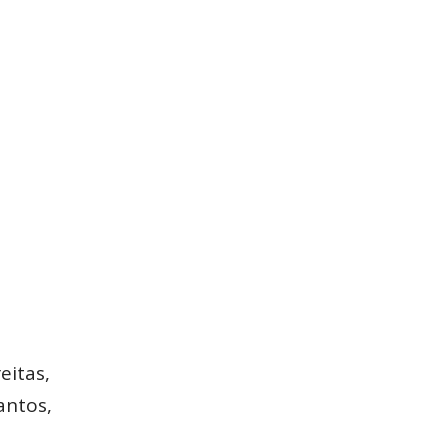
eitas,
antos,