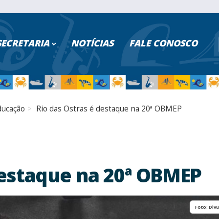
ISAR NO PORTAL
SECRETARIA
NOTÍCIAS
FALE CONOSCO
PESQUISAR
Poder Executivo
Turismo
ducação
Rio das Ostras é destaque na 20ª OBMEP
Cidadão
Saúde
Servidores
Educação
Serviços Digitais
Segurança
destaque na 20ª OBMEP
Transparência
Fazenda
Foto: Div