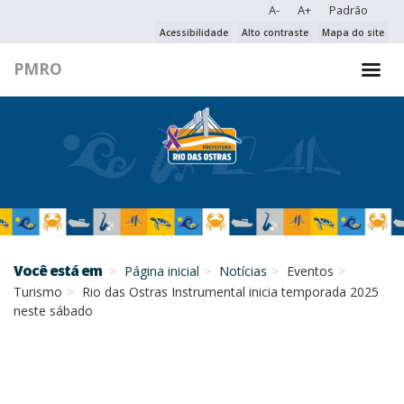
A-
A+
Padrão
PESQUISAR NO PORTAL
Acessibilidade
Alto contraste
Mapa do site
PMRO
PESQUISAR
Você está em
Página inicial
Notícias
Eventos
Turismo
Rio das Ostras Instrumental inicia temporada 2025
neste sábado