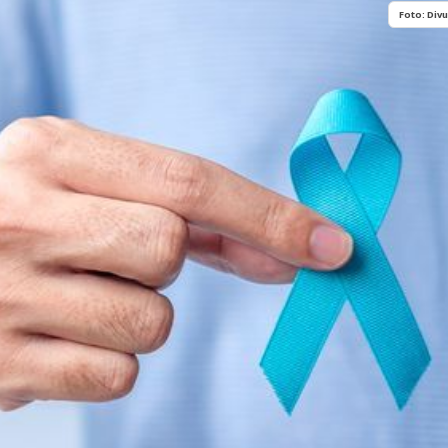
História
Assistência
Foto: Div
Dados Municipais
Meio Ambiente
Leis e Códigos
Símbolos
Mapas Municipais