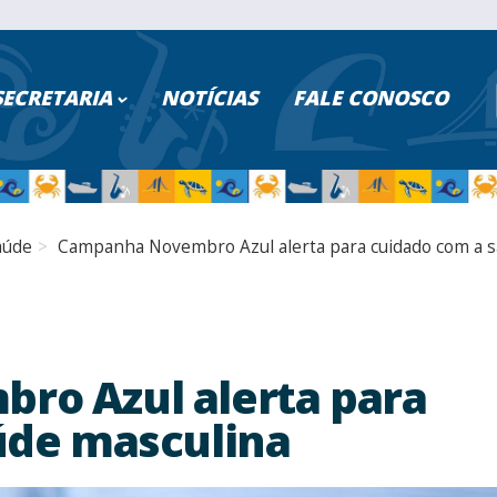
ISAR NO PORTAL
SECRETARIA
NOTÍCIAS
FALE CONOSCO
PESQUISAR
Poder Executivo
Turismo
aúde
Campanha Novembro Azul alerta para cuidado com a s
Cidadão
Saúde
Servidores
Educação
Serviços Digitais
Segurança
o Azul alerta para
úde masculina
Transparência
Fazenda