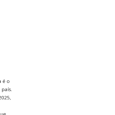
a é o
país.
2025,
que