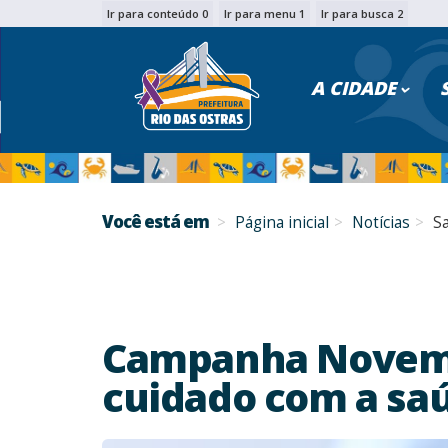
Ir para conteúdo 0
Ir para menu 1
Ir para busca 2
PESQU
A CIDADE
Você está em
Página inicial
Notícias
S
Campanha Novembr
cuidado com a sa