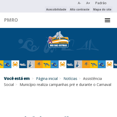
A-
A+
Padrão
PESQUISAR NO PORTAL
Acessibilidade
Alto contraste
Mapa do site
PMRO
PESQUISAR
Você está em
Página inicial
Notícias
Assistência
Social
Município realiza campanhas pré e durante o Carnaval