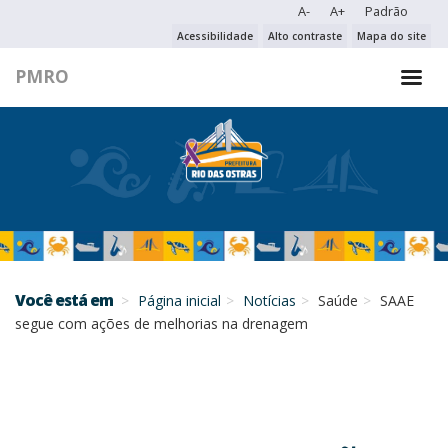
A-
A+
Padrão
PESQUISAR NO PORTAL
Acessibilidade
Alto contraste
Mapa do site
PMRO
PESQUISAR
Você está em
Página inicial
Notícias
Saúde
SAAE
segue com ações de melhorias na drenagem