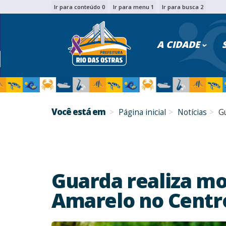
Ir para conteúdo 0
Ir para menu 1
Ir para busca 2
PESQU
A CIDADE
Você está em
Página inicial
Notícias
Gu
Guarda realiza mo
Amarelo no Centr