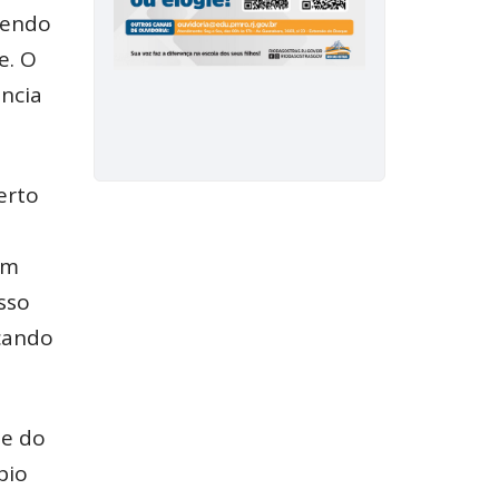
tendo
e. O
ncia
erto
em
sso
scando
 e do
pio