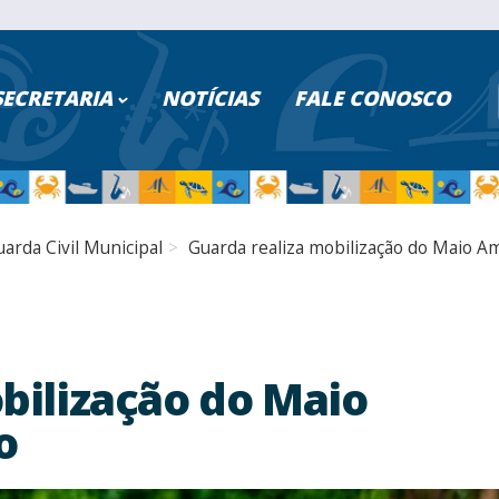
ISAR NO PORTAL
SECRETARIA
NOTÍCIAS
FALE CONOSCO
PESQUISAR
Poder Executivo
Turismo
arda Civil Municipal
Guarda realiza mobilização do Maio A
Cidadão
Saúde
Servidores
Educação
Serviços Digitais
Segurança
bilização do Maio
o
Transparência
Fazenda