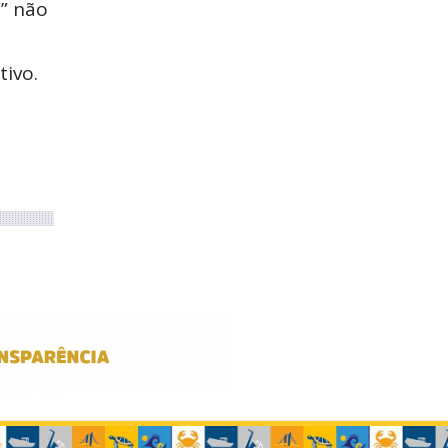
o” não
tivo.