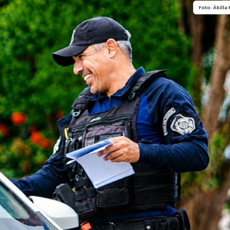
História
Assistência
Foto: Ákilla 
Dados Municipais
Meio Ambiente
Leis e Códigos
Símbolos
Mapas Municipais