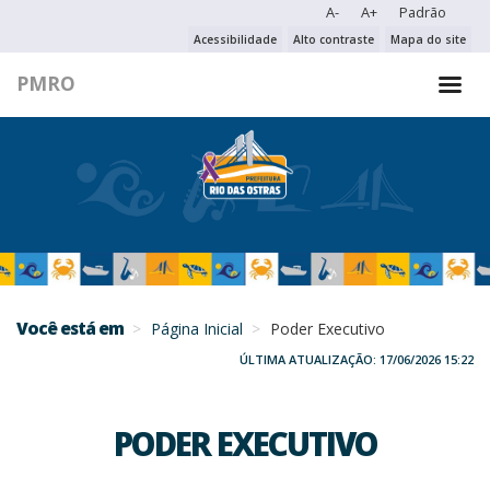
A-
A+
Padrão
PESQUISAR NO PORTAL
Acessibilidade
Alto contraste
Mapa do site
PMRO
PESQUISAR
Você está em
Página Inicial
Poder Executivo
ÚLTIMA ATUALIZAÇÃO: 17/06/2026 15:22
PODER EXECUTIVO