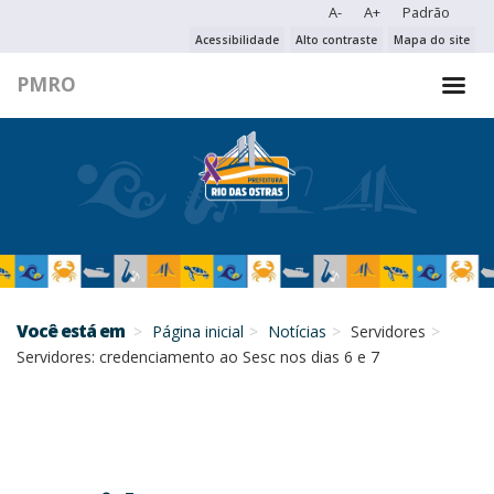
A-
A+
Padrão
PESQUISAR NO PORTAL
Acessibilidade
Alto contraste
Mapa do site
PMRO
PESQUISAR
Você está em
Página inicial
Notícias
Servidores
Servidores: credenciamento ao Sesc nos dias 6 e 7