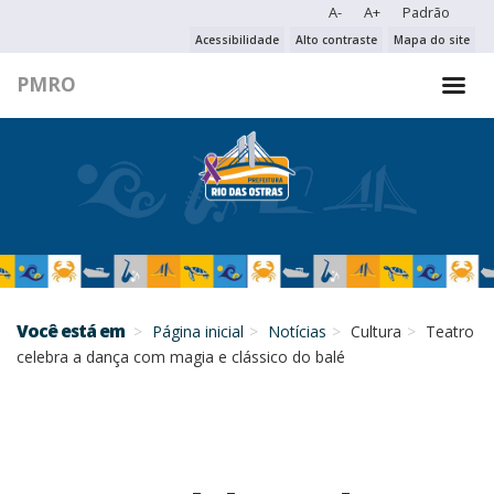
A-
A+
Padrão
PESQUISAR NO PORTAL
Acessibilidade
Alto contraste
Mapa do site
PMRO
PESQUISAR
Você está em
Página inicial
Notícias
Cultura
Teatro
celebra a dança com magia e clássico do balé