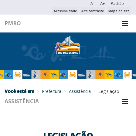
A-
A+
Padrão
PESQUISAR NO PORTAL
Acessibilidade
Alto contraste
Mapa do site
PMRO
PESQUISAR
Você está em
Prefeitura
Assistência
Legislação
ASSISTÊNCIA