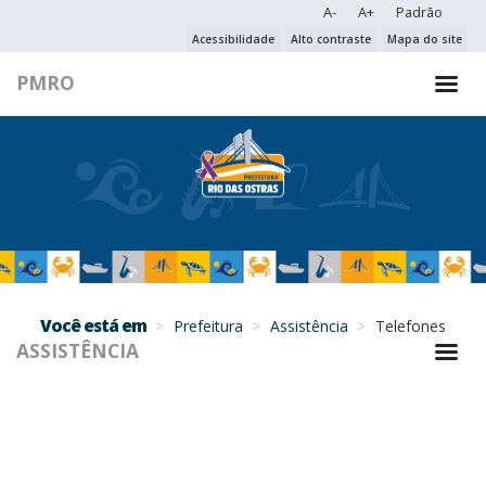
A-
A+
Padrão
PESQUISAR NO PORTAL
Acessibilidade
Alto contraste
Mapa do site
PMRO
PESQUISAR
Você está em
Prefeitura
Assistência
Telefones
ASSISTÊNCIA